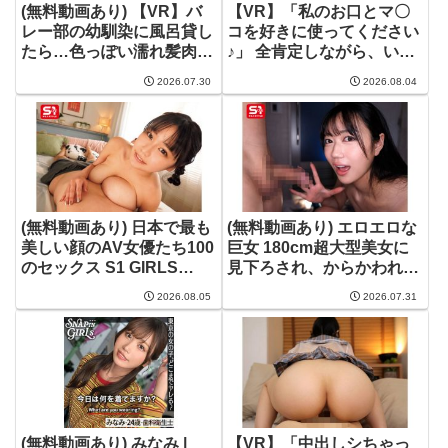
(無料動画あり) 【VR】バ
【VR】「私のお口とマ〇
レー部の幼馴染に風呂貸し
コを好きに使ってください
たら…色っぽい濡れ髪肉付
♪」 全肯定しながら、いつ
きエロいむっちむちボディ
でもどこでも生処理してく
2026.07.30
2026.08.04
ピンク乳輪が映えるGカッ
れる新人性社員 持野蓬 | 持
プおっぱい誘惑 アスリー
野蓬 | savr01143
トの膣絞め絶倫ピストンが
ヤバすぎて暴発中出し 羽
川るる | 羽川るる |
kavr00514
(無料動画あり) 日本で最も
(無料動画あり) エロエロな
美しい顔のAV女優たち100
巨女 180cm超大型美女に
のセックス S1 GIRLS
見下ろされ、からかわれ、
COLLECTION 1000タイト
13発もヌカれちゃった恥ず
2026.08.05
2026.07.31
ル記念作品 | 浅野こころ |
かしい僕。 明日葉みつは |
ofje00620
明日葉みつは | snos00236
(無料動画あり) みなみ |
【VR】「中出しシちゃっ