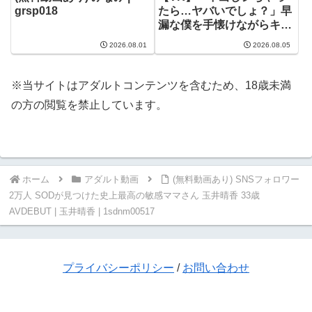
grsp018
たら…ヤバいでしょ？」早
漏な僕を手懐けながらキツ
キツま●この杭打ちピスト
2026.08.01
2026.08.05
ンで射精管理しちゃう姪っ
子J×。 青坂あおい | 青坂あ
おい | savr01137
※当サイトはアダルトコンテンツを含むため、18歳未満
の方の閲覧を禁止しています。
ホーム
アダルト動画
(無料動画あり) SNSフォロワー
2万人 SODが見つけた史上最高の敏感ママさん 玉井晴香 33歳
AVDEBUT | 玉井晴香 | 1sdnm00517
プライバシーポリシー
/
お問い合わせ