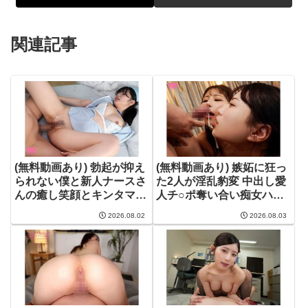
関連記事
(無料動画あり) 勃起が抑え
(無料動画あり) 嫉妬に狂っ
られない僕と新人ナースさ
た2人が淫乱豹変 中出し愛
んの癒し笑顔とキンタマか
人チ○ポ奪い合い痴女ハー
らっぽヌキまくり射精介助
レム【肉欲暴走スケベ性獣
2026.08.02
2026.08.03
がとまらない入院生活。
×地味なフリした淫乱女】
純白彩永 | 純白彩永 |
葵いぶき 天宮花南 | 葵いぶ
mida00723
き | mida00734