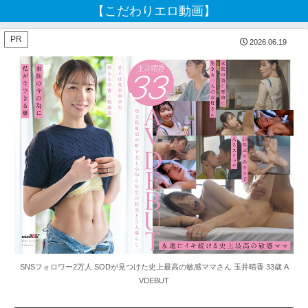
【こだわりエロ動画】
PR
2026.06.19
SNSフォロワー2万人 SODが見つけた史上最高の敏感ママさん 玉井晴香 33歳 A
VDEBUT