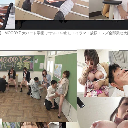
】 MOODYZ 大ハード学園 アナル・中出し・イラマ・放尿・レズ全部乗せ大乱交 