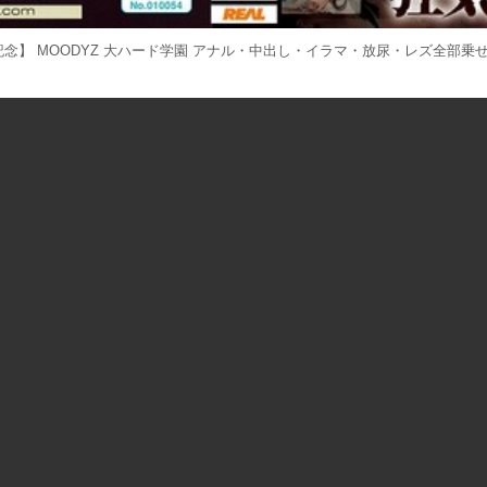
記念】 MOODYZ 大ハード学園 アナル・中出し・イラマ・放尿・レズ全部乗せ大乱