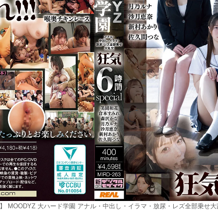
】 MOODYZ 大ハード学園 アナル・中出し・イラマ・放尿・レズ全部乗せ大乱交 