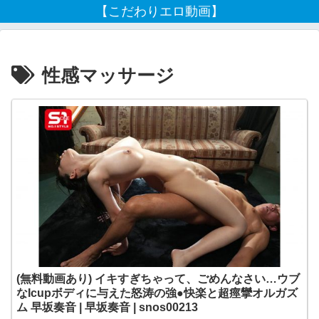
【こだわりエロ動画】
性感マッサージ
(無料動画あり) イキすぎちゃって、ごめんなさい…ウブ
なIcupボディに与えた怒涛の強●快楽と超痙攣オルガズ
ム 早坂奏音 | 早坂奏音 | snos00213