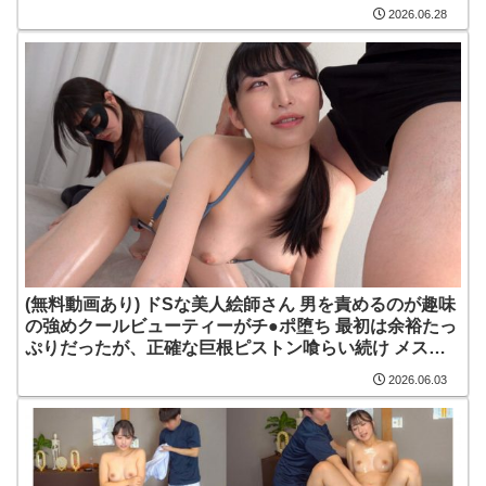
2026.06.28
(無料動画あり) ドSな美人絵師さん 男を責めるのが趣味
の強めクールビューティーがチ●ポ堕ち 最初は余裕たっ
ぷりだったが、正確な巨根ピストン喰らい続け メス顔
晒してイってしまう！ | blor00289
2026.06.03